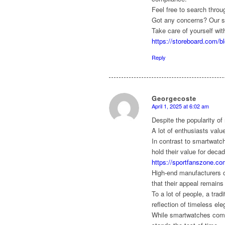
Feel free to search throu
Got any concerns? Our su
Take care of yourself wit
https://storeboard.com/bl
Reply
Georgecoste
April 1, 2025 at 6:02 am
says:
Despite the popularity of
A lot of enthusiasts valu
In contrast to smartwat
hold their value for deca
https://sportfanszone.co
High-end manufacturers c
that their appeal remains
To a lot of people, a trad
reflection of timeless el
While smartwatches come 