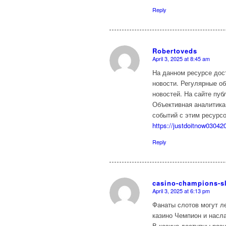
Reply
Robertoveds
April 3, 2025 at 8:45 am
says:
На данном ресурсе до
новости. Регулярные о
новостей. На сайте пу
Объективная аналитика
событий с этим ресурс
https://justdoitnow0304
Reply
casino-champions-sl
April 3, 2025 at 6:13 pm
says:
Фанаты слотов могут л
казино Чемпион и насл
В казино доступны раз