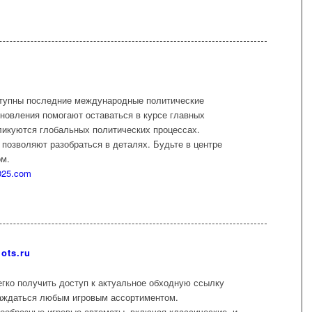
ступны последние международные политические
бновления помогают оставаться в курсе главных
бликуются глобальных политических процессах.
 позволяют разобраться в деталях. Будьте в центре
ом.
2025.com
ots.ru
егко получить доступ к актуальное обходную ссылку
аждаться любым игровым ассортиментом.
нообразные игровые автоматы, включая классические, и