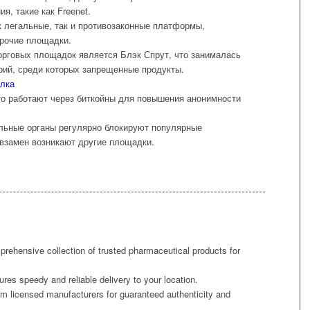
, такие как Freenet.
 легальные, так и противозаконные платформы,
прочие площадки.
орговых площадок является Блэк Спрут, что занималась
орий, среди которых запрещенные продукты.
ылка
о работают через биткойны для повышения анонимности
льные органы регулярно блокируют популярные
 взамен возникают другие площадки.
prehensive collection of trusted pharmaceutical products for
es speedy and reliable delivery to your location.
om licensed manufacturers for guaranteed authenticity and