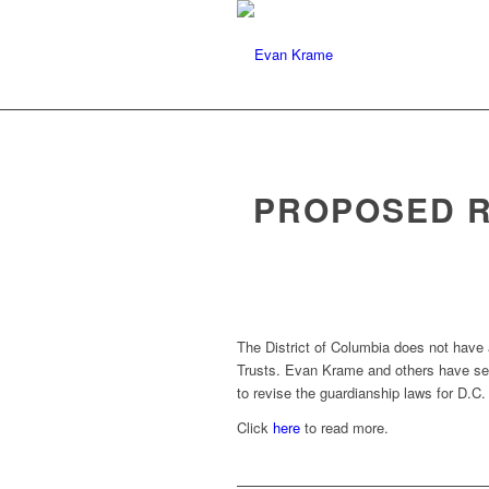
Evan J. Krame
Specializing In Trust Ad
PROPOSED RE
The District of Columbia does not have 
Trusts. Evan Krame and others have ser
to revise the guardianship laws for D.C.
Click
here
to read more.