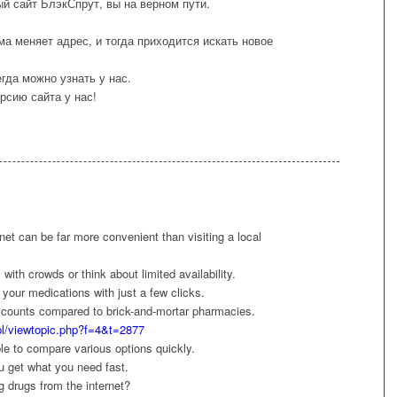
й сайт БлэкСпрут, вы на верном пути.
а меняет адрес, и тогда приходится искать новое
гда можно узнать у нас.
рсию сайта у нас!
net can be far more convenient than visiting a local
with crowds or think about limited availability.
your medications with just a few clicks.
discounts compared to brick-and-mortar pharmacies.
pl/viewtopic.php?f=4&t=2877
ible to compare various options quickly.
 get what you need fast.
g drugs from the internet?