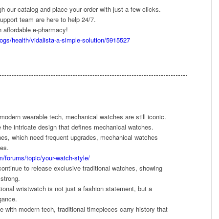
gh our catalog and place your order with just a few clicks.
pport team are here to help 24/7.
h affordable e-pharmacy!
ogs/health/vidalista-a-simple-solution/5915527
 modern wearable tech, mechanical watches are still iconic.
e the intricate design that defines mechanical watches.
ches, which need frequent upgrades, mechanical watches
des.
m/forums/topic/your-watch-style/
ontinue to release exclusive traditional watches, showing
 strong.
itional wristwatch is not just a fashion statement, but a
egance.
with modern tech, traditional timepieces carry history that