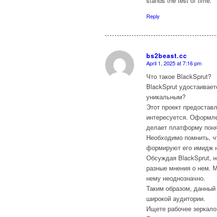
stands the test of time.
Reply
bs2beast.cc
April 1, 2025 at 7:16 pm
says:
Что такое BlackSprut?
BlackSprut удостаивает
уникальным?
Этот проект предоставл
интересуется. Оформле
делает платформу поня
Необходимо помнить, ч
формируют его имидж н
Обсуждая BlackSprut, 
разные мнения о нем. М
нему неоднозначно.
Таким образом, данный
широкой аудитории.
Ищете рабочее зеркало