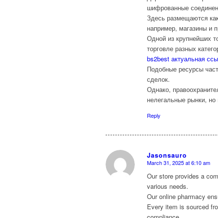
шифрованные соединения
Здесь размещаются как
например, магазины и 
Одной из крупнейших т
торговле разных катег
bs2best актуальная сс
Подобные ресурсы част
сделок.
Однако, правоохраните
нелегальные рынки, но
Reply
Jasonsauro
March 31, 2025 at 6:10 am
says:
Our store provides a com
various needs.
Our online pharmacy ensur
Every item is sourced fr
compliance.