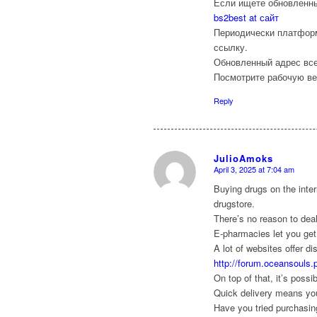
Если ищете обновленны
bs2best at сайт
Периодически платформ
ссылку.
Обновленный адрес все
Посмотрите рабочую ве
Reply
JulioAmoks
April 3, 2025 at 7:04 am
says:
Buying drugs on the inter
drugstore.
There’s no reason to deal 
E-pharmacies let you get 
A lot of websites offer 
http://forum.oceansouls.
On top of that, it’s poss
Quick delivery means you
Have you tried purchasin